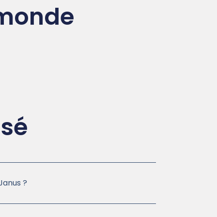
u monde
nsé
Janus ?