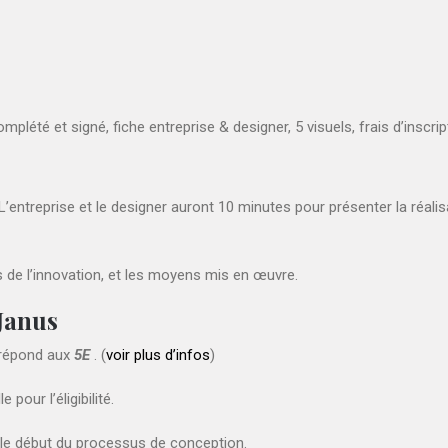
lété et signé, fiche entreprise & designer, 5 visuels, frais d’inscrip
’entreprise et le designer auront 10 minutes pour présenter la réalis
ns de l’innovation, et les moyens mis en œuvre.
 Janus
e répond aux
5E
. (
voir plus d’infos
)
pour l’éligibilité.
s le début du processus de conception.