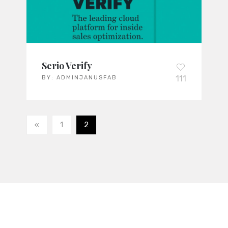
Serio Verify
111
BY:
ADMINJANUSFAB
«
1
2